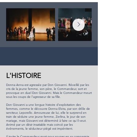
L'HISTOIRE
Donna Anna est agressée par Don Giovanni. Réveillé par les
cris de la jeune femme, son père, le Commandeur, sort et
provoque en duel Don Giovanni. Mais le Commandeur meurt
sous les coups de l’agresseur de sa fille.
Don Giovanni a une longue histoire d'exploitation des
femmes, comme le découvre Donna Elvira, par son drôle de
serviteur, Leporello. Amoureuse de lui, elle le surprend en
train de séduire une jeune femme, Zerlina, le jour de son
mariage, mais Giovanni est déterminé à faire ce qu'il veut.
Animé par un désir insatiable mais coincé par les
événements, le séducteur piégé est impénitent.
Il invite le Commandeur mort pour souper en sa compagnie.