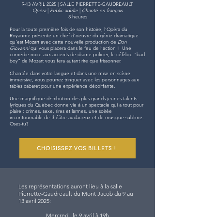
9-13 AVRIL 2025 | SALLE PIERRETTE-GAUDREAULT
Opéra
|
Public adulte
|
Chanté en français
3 heures
Pour la toute première fois de son histoire, l’Opéra du
Royaume présente un chef d’oeuvre du génie dramatique
qu’est Mozart avec cette nouvelle production de
Don
Giovanni
qui vous placera dans le feu de l’action ! Une
comédie noire aux accents de drame policier, le célèbre "bad
boy" de Mozart vous fera autant rire que frissonner.
Chantée dans votre langue et dans une mise en scène
immersive, vous pourrez trinquer avec les personnages aux
tables cabaret pour une expérience décoiffante.
Une magnifique distribution des plus grands jeunes talents
lyriques du Québec donne vie à un spectacle qui a tout pour
plaire : crimes, sexe, rires et larmes, une soirée
incontournable de théâtre audacieux et de musique sublime.
Oses-tu?
CHOISISSEZ VOS BILLETS !
Les représentations auront lieu à la salle
Pierrette-Gaudreault du Mont Jacob du 9 au
13 avril 2025:
Mercredi, le 9 avril à 19h