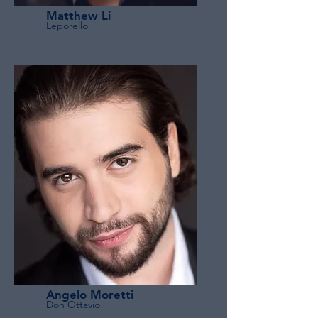
Matthew Li
Leporello
Angelo Moretti
Don Ottavio