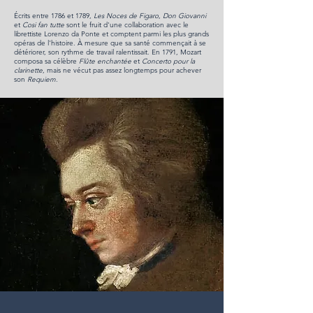
Écrits entre 1786 et 1789,
Les Noces de Figaro
,
Don Giovanni
et
Cosi fan tutte
sont le fruit d'une collaboration avec le
librettiste Lorenzo da Ponte et comptent parmi les plus grands
opéras de l'histoire. À mesure que sa santé commençait à se
détériorer, son rythme de travail ralentissait. En 1791, Mozart
composa sa célèbre
Flûte enchantée
et
Concerto pour la
clarinette
, mais ne vécut pas assez longtemps pour achever
son
Requiem
.