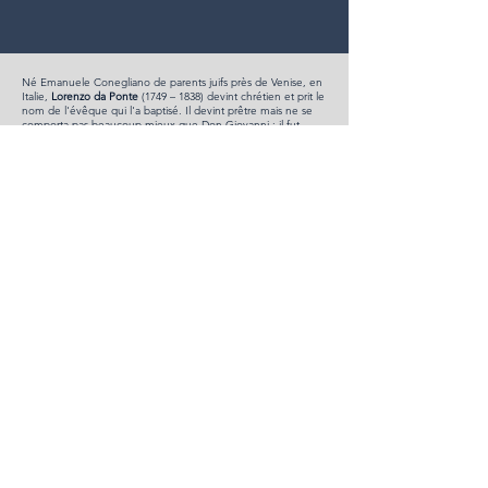
Né Emanuele Conegliano de parents juifs près de Venise, en
Italie,
Lorenzo da Ponte
(1749 – 1838) devint chrétien et prit le
nom de l'évêque qui l'a baptisé. Il devint prêtre mais ne se
comporta pas beaucoup mieux que Don Giovanni ; il fut
banni de Venise pour avoir tenu un bordel avec sa maîtresse.
Il se rend à Vienne où il devient librettiste de la cour de
Joseph II et travaille avec Mozart, mais il perd son emploi à la
mort de l'empereur. Il va à Londres mais s'endette puis part
aux États-Unis. Il dirige une épicerie en Pennsylvanie, puis
déménage à New York et ouvre une librairie. Il devient le
premier professeur de littérature italienne au Columbia
College. Il monte une production à
Don Giovanni
à New York
en 1826 et est naturalisé citoyen américain.