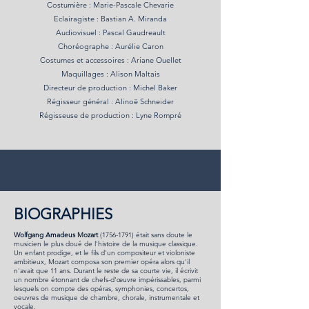
Costumière : Marie-Pascale Chevarie
Eclairagiste : Bastian A. Miranda
Audiovisuel : Pascal Gaudreault
Choréographe : Aurélie Caron
Costumes et accessoires : Ariane Ouellet
Maquillages : Alison Maltais
Directeur de production : Michel Baker
Régisseur général : Alinoë Schneider
Régisseuse de production : Lyne Rompré
BIOGRAPHIES
Wolfgang Amadeus Mozart
(1756-1791)
était sans doute le
musicien le plus doué de l'histoire de la musique classique.
Un enfant prodige, et le fils d'un compositeur et violoniste
ambitieux, Mozart composa son premier opéra alors qu'il
n'avait que 11 ans. Durant le reste de sa courte vie, il écrivit
un nombre étonnant de chefs-d'œuvre impérissables, parmi
lesquels on compte des opéras, symphonies, concertos,
oeuvres de musique de chambre, chorale, instrumentale et
vocale.