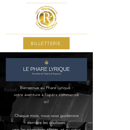
BILLETTERIE
Bienvenue au Phare Lyrique :
votre aventure à l’opéra commence
ici!
Chaque mois, nous vous guiderons
derrière les coulisses,
vers les premières places, et au cœur