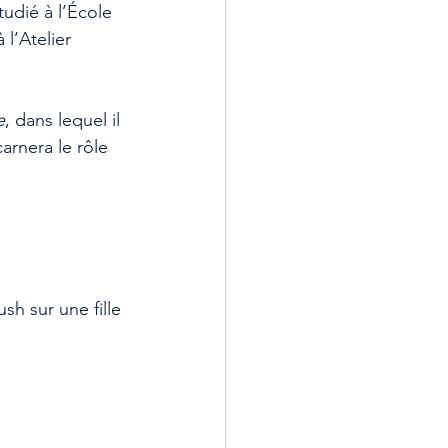
tudié à l’École 
l’Atelier 
e
, dans lequel il 
ncarnera le rôle 
sh sur une fille 