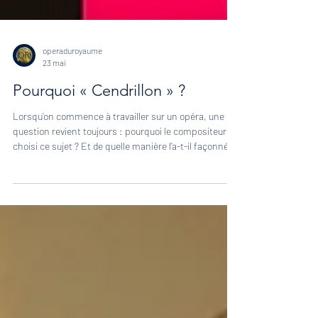
operaduroyaume
23 mai
Pourquoi « Cendrillon » ?
Lorsqu’on commence à travailler sur un opéra, une
question revient toujours : pourquoi le compositeur a
choisi ce sujet ? Et de quelle manière l’a-t-il façonné ?
Parfois la réponse est évidente, parfois elle l’est
moins. Mais poser la question mène presque toujours
à des découvertes inattendues et ouvre une base
solide pour l’interprétation. Alors, pourquoi Massenet
a-t-il choisi Cendrillon ?