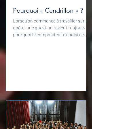
Pourquoi « Cendrillon » ?
Lorsqu’on commence à travailler sur un
opéra, une question revient toujours :
pourquoi le compositeur a choisi ce
sujet ? Et de quelle manière l’a-t-il
façonné ? Parfois la réponse est
évidente, parfois elle l’est moins. Mais
poser la question mène presque
toujours à des découvertes inattendues
et ouvre une base solide pour
l’interprétation. Alors, pourquoi
Massenet a-t-il choisi Cendrillon ?