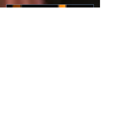
Cendrillon de Jules
Massenet — en images
La production de Cendrillon de Jules
Massenet, présentée par l’Opéra du
Royaume à Jonquière, vient de
s’achever, accueillie par un public
enthousiaste et à guichet fermé.