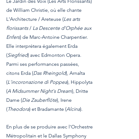
Le Jardin des Voix (Les Arts Florissants)
de William Christie, où elle chante
L'Architecture / Areteuse (
Les arts
florissants
/
La Descente d'Orphée aux
Enfers
) de Marc-Antoine Charpentier.
Elle interprétera également Erda
(
Siegfried
) avec Edmonton Opera.
Parmi ses performances passées,
citons Erda (
Das Rheingold
), Arnalta
(
L'incoronazione di Poppea
), Hippolyta
(
A Midsummer Night's Dream
), Dritte
Dame (
Die Zauberflöte
), Irene
(
Theodora
) et Bradamante (
Alcina
).
En plus de se produire avec l'Orchestre
Métropolitain et le Dallas Symphony