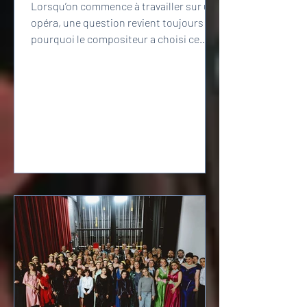
Lorsqu’on commence à travailler sur un
opéra, une question revient toujours :
pourquoi le compositeur a choisi ce
sujet ? Et de quelle manière l’a-t-il
façonné ? Parfois la réponse est
évidente, parfois elle l’est moins. Mais
poser la question mène presque
toujours à des découvertes inattendues
et ouvre une base solide pour
l’interprétation. Alors, pourquoi
Massenet a-t-il choisi Cendrillon ?