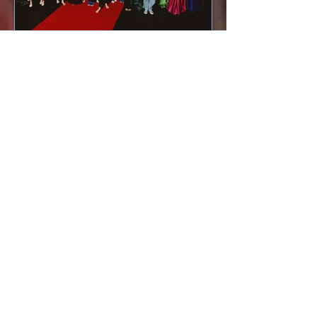
En images : les forces
réunies dans Cendrillon
À travers cette galerie, nous vous
invitons à redécouvrir Cendrillon à
travers les forces qui l’ont portée.