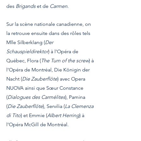
des
Brigands
et de
Carmen
.
Sur la scène nationale canadienne, on
la retrouve ensuite dans des rôles tels
Mlle Silberklang (
Der
Schauspieldirektor
) à l’Opéra de
Québec, Flora (
The Turn of the screw
) à
l’Opéra de Montréal, Die Königin der
Nacht (
Die Zauberflöte
) avec Opera
NUOVA ainsi que Sœur Constance
(
Dialogues des Carmélites
), Pamina
(
Die Zauberflöte
), Servilia (
La Clemenza
di Tito
) et Emmie (
Albert Herring
) à
l’Opéra McGill de Montréal.