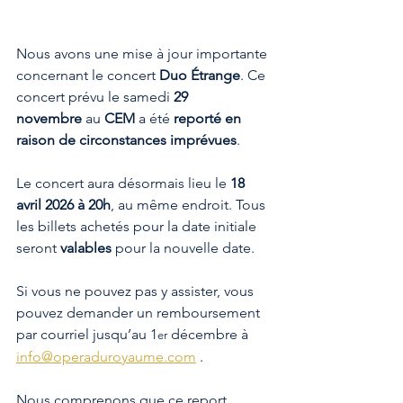
Nous avons une mise à jour importante 
concernant le concert 
Duo Étrange
. Ce 
concert prévu le samedi 
29 
novembre
 au 
CEM
 a été 
reporté en 
raison de circonstances imprévues
.
Le concert aura désormais lieu le 
18 
avril
2026 à 20h
, au même endroit. Tous 
les billets achetés pour la date initiale 
seront 
valables
 pour la nouvelle date. 
Si vous ne pouvez pas y assister, vous 
pouvez demander un remboursement 
par courriel jusqu’au 1
 décembre à 
er
info@operaduroyaume.com
 .
Nous comprenons que ce report 